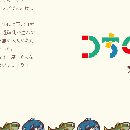
こくん」がモチー
ナップでお届けし
60年代に下北山村
す。過疎化が進んで
全国から人が殺到
ました。
う一度… そんな
語がはじまりま