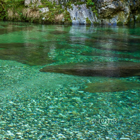
01
02
03