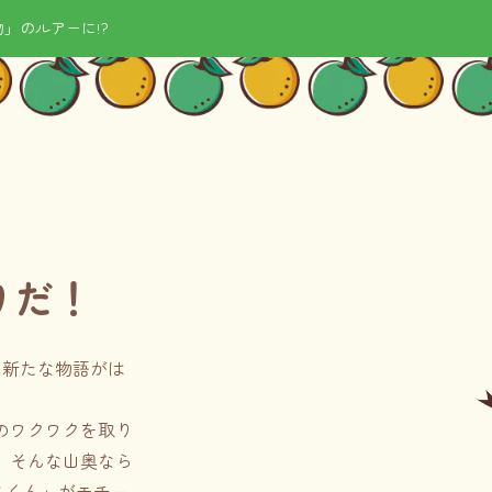
」のルアーに!?
りだ！
に新たな物語がは
のワクワクを取り
 そんな山奥なら