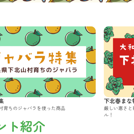
集
下北春まな
村育ちのジャバラを使った商品
厳しい寒さと
ル！
ント紹介