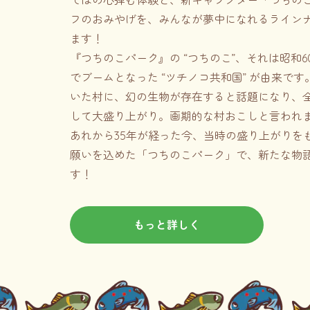
ではの心弾む体験と、新キャラクター「つちの
フのおみやげを、みんなが夢中になれるライン
ます！
『つちのこパーク』の “つちのこ”、それは昭和
でブームとなった “ツチノコ共和国” が由来で
いた村に、幻の生物が存在すると話題になり、
して大盛り上がり。画期的な村おこしと言われ
あれから35年が経った今、当時の盛り上がりをも
願いを込めた「つちのこパーク」で、新たな物
す！
もっと詳しく