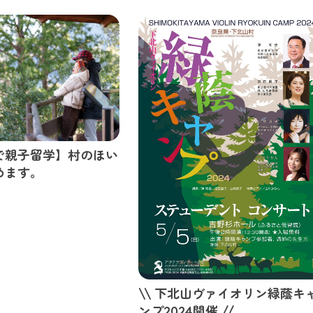
で親子留学】村のほい
めます。
\\ 下北山ヴァイオリン緑蔭キ
ンプ2024開催 //