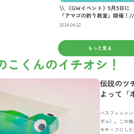
\\ 《GWイベント》5月5日に
『アマゴの釣り教室』開催！/
2024.04.22
もっと見る
のこくんのイチオシ！
伝説のツ
よって「
バスフィッシン
ダム）。この地
モチーフにした